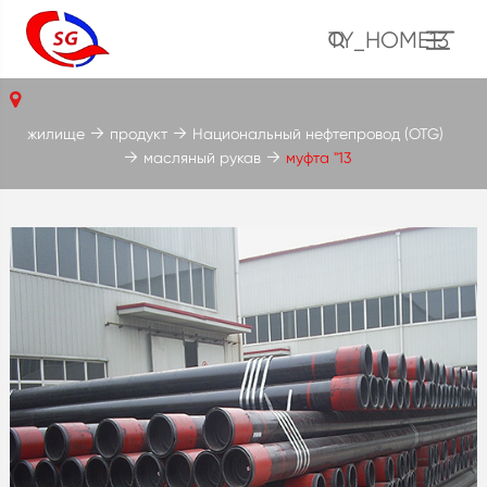
TY_HOME13
жилище
продукт
Национальный нефтепровод (OTG)
масляный рукав
муфта "13