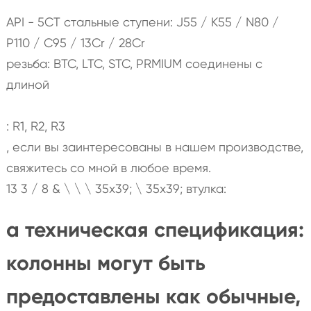
API - 5CT стальные ступени: J55 / K55 / N80 /
P110 / C95 / 13Cr / 28Cr
резьба: BTC, LTC, STC, PRMIUM соединены с
длиной
: R1, R2, R3
, если вы заинтересованы в нашем производстве,
свяжитесь со мной в любое время.
13 3 / 8 & \ \ \ 35х39; \ 35х39; втулка:
a техническая спецификация:
колонны могут быть
предоставлены как обычные,