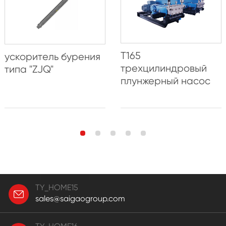
T165
ускоритель бурения
трехцилиндровый
типа "ZJQ"
плунжерный насос
TY_HOME15
sales@saigaogroup.com