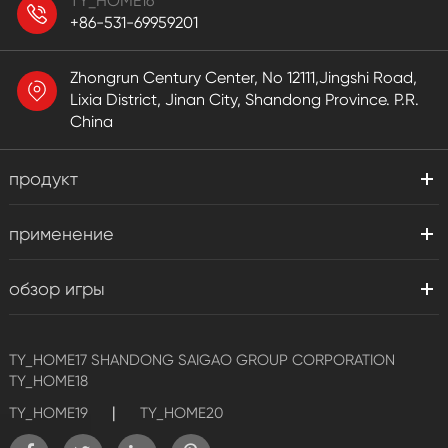
TY_HOME16
+86-531-69959201
Zhongrun Century Center, No 12111,Jingshi Road,
Lixia District, Jinan City, Shandong Province. P.R.
China
продукт
применение
обзор игры
TY_HOME17
SHANDONG SAIGAO GROUP CORPORATION
TY_HOME18
|
TY_HOME19
TY_HOME20