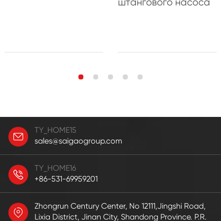
штангового насоса
TY_HOME15
sales@saigaogroup.com
TY_HOME16
+86-531-69959201
Zhongrun Century Center, No 12111,Jingshi Road,
Lixia District, Jinan City, Shandong Province. P.R.