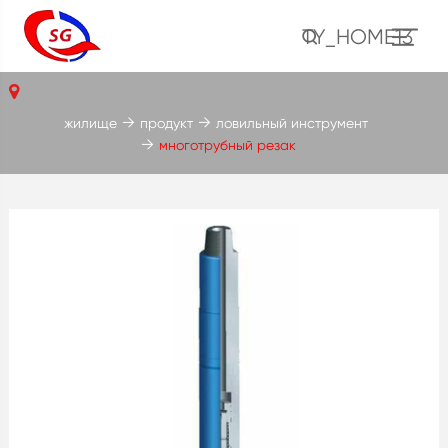
TY_HOME13
жилище
продукт
ловильный инструмент
многотрубный резак