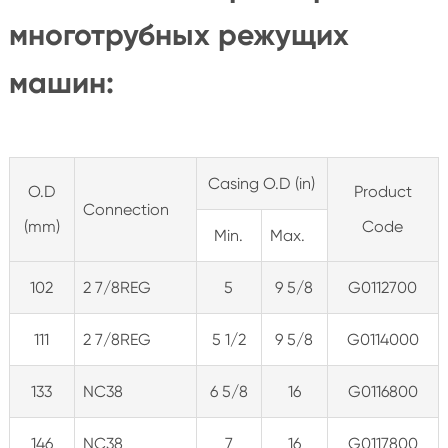
многотрубных режущих
машин:
Casing O.D (in)
O.D
Product
Connection
(mm)
Code
Min.
Max.
102
2 7/8REG
5
9 5/8
G0112700
111
2 7/8REG
5 1/2
9 5/8
G0114000
133
NC38
6 5/8
16
G0116800
146
NC38
7
16
G0117800