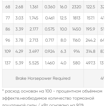
68
2.68
1.361
0.360
16.0
2320
122.5
32
77
3.03
1.745
0.461
12.5
1813
157.1
41.
86
3.39
2.177
0.575
10.0
1450
195.9
51.
96
3.78
2.713
0.717
8.0
1160
244.2
64
109
4.29
3.497
0.924
6.3
914
314.8
83
137
5.39
5.525
1.460
4.0
580
497.3
131
Brake Horsepower Required
49
* расход основан на 100 - процентном объёмном
эффекте.необходимое количество тормозной
лошадиной силы / кВт основано на 90%