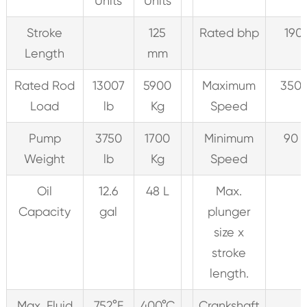
Units
Units
Stroke
125
Rated bhp
190
Length
mm
Rated Rod
13007
5900
Maximum
350 
Load
lb
Kg
Speed
Pump
3750
1700
Minimum
90 
Weight
lb
Kg
Speed
Oil
12.6
48 L
Max.
Capacity
gal
plunger
size x
stroke
length.
Max. Fluid
752°F
400°C
Crankshaft