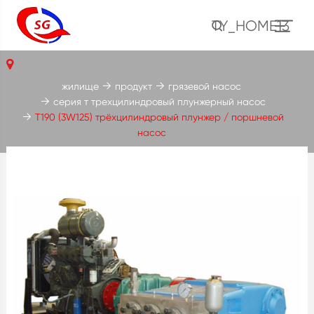
TY_HOME13
жилище
продукт
грязевой насос
серия т трехцилиндровый плунжерный насос
T190 (3W125) трёхцилиндровый плунжер / поршневой
насос