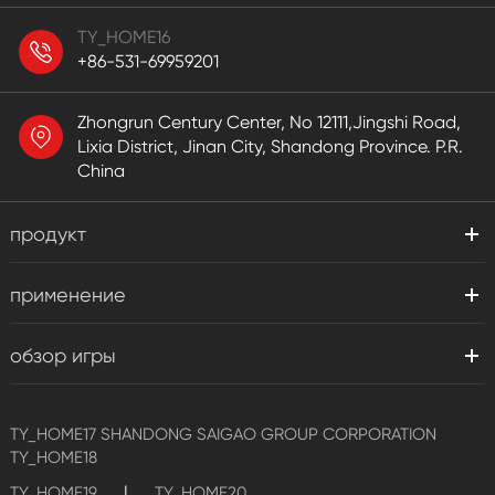
TY_HOME16
+86-531-69959201
Zhongrun Century Center, No 12111,Jingshi Road,
Lixia District, Jinan City, Shandong Province. P.R.
China
продукт
применение
обзор игры
TY_HOME17
SHANDONG SAIGAO GROUP CORPORATION
TY_HOME18
|
TY_HOME19
TY_HOME20