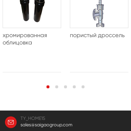
хромированная
пористый дроссель
облицовка
TY_HOME15
sales@saigaogroup.com