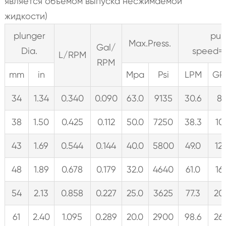
является объемом выпуска несжимаемой
жидкости)
plunger
pu
Max.Press.
Gal/
Dia.
speed=
L/RPM
RPM
mm
in
Mpa
Psi
LPM
GP
34
1.34
0.340
0.090
63.0
9135
30.6
8.
38
1.50
0.425
0.112
50.0
7250
38.3
10.
43
1.69
0.544
0.144
40.0
5800
49.0
12.
48
1.89
0.678
0.179
32.0
4640
61.0
16.
54
2.13
0.858
0.227
25.0
3625
77.3
20
61
2.40
1.095
0.289
20.0
2900
98.6
26