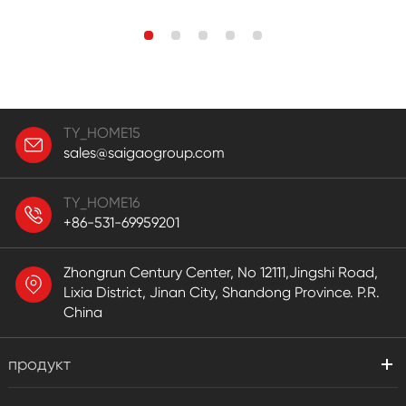
TY_HOME15
sales@saigaogroup.com
TY_HOME16
+86-531-69959201
Zhongrun Century Center, No 12111,Jingshi Road,
Lixia District, Jinan City, Shandong Province. P.R.
China
продукт