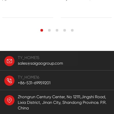
TY_HOME15
sales@saigaogroup.com
TY_HOME16
+86-531-69959201
Zhongrun Century Center, No 12111,Jingshi Road,
Lixia District, Jinan City, Shandong Province. P.R.
China