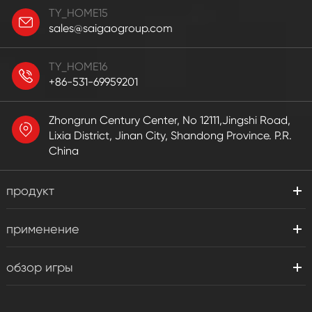
TY_HOME15
sales@saigaogroup.com
TY_HOME16
+86-531-69959201
Zhongrun Century Center, No 12111,Jingshi Road,
Lixia District, Jinan City, Shandong Province. P.R.
China
продукт
применение
обзор игры