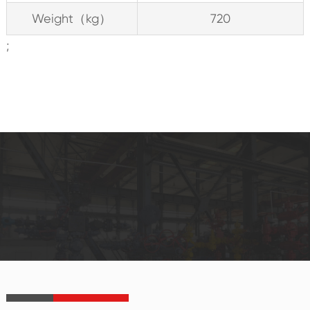
Weight（kg）
720
;