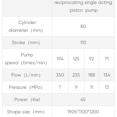
reciprocating single acting
piston pump
Cylinder
80
diameter（mm）
Stroke（mm）
110
Pump
194
125
92
71
speed（times/min）
Flow（L/min）
350
235
188
134
Pressure（MPa）
7
9
11
13
Power（Kw)
45
Shape size（mm）
1905*1100*1200