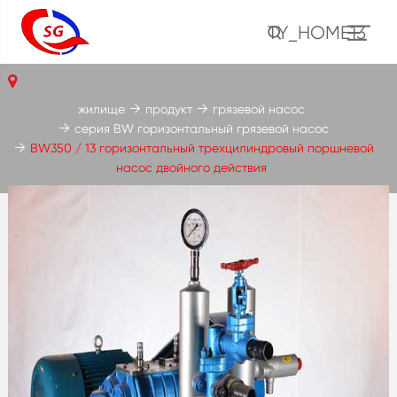
TY_HOME13
жилище
продукт
грязевой насос
серия BW горизонтальный грязевой насос
BW350 / 13 горизонтальный трехцилиндровый поршневой
насос двойного действия