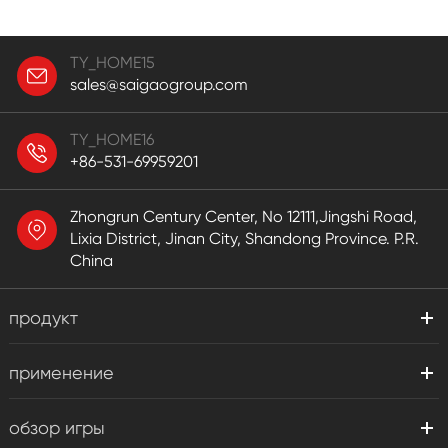
TY_HOME15
sales@saigaogroup.com
TY_HOME16
+86-531-69959201
Zhongrun Century Center, No 12111,Jingshi Road,
Lixia District, Jinan City, Shandong Province. P.R.
China
продукт
применение
обзор игры