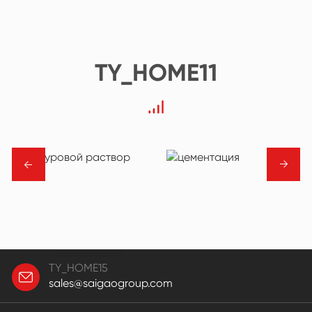
TY_HOME11
→
→
TY_HOME15
sales@saigaogroup.com