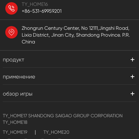
TY_HOME16
+86-531-69959201
Zhongrun Century Center, No 12111,Jingshi Road,
Lixia District, Jinan City, Shandong Province. P.R.
China
продукт
применение
обзор игры
TY_HOME17
SHANDONG SAIGAO GROUP CORPORATION
TY_HOME18
|
TY_HOME19
TY_HOME20