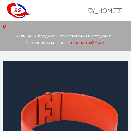
TY_HOME13
жилище
продукт
тампонажный инструмент
стопорное кольцо
шарнирный болт