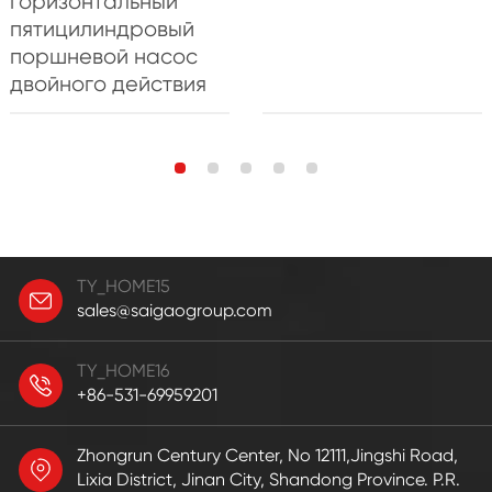
горизонтальный
пятицилиндровый
поршневой насос
двойного действия
TY_HOME15
sales@saigaogroup.com
TY_HOME16
+86-531-69959201
Zhongrun Century Center, No 12111,Jingshi Road,
Lixia District, Jinan City, Shandong Province. P.R.