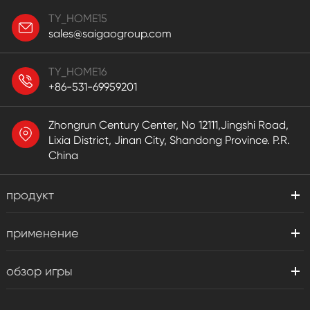
TY_HOME15
sales@saigaogroup.com
TY_HOME16
+86-531-69959201
Zhongrun Century Center, No 12111,Jingshi Road,
Lixia District, Jinan City, Shandong Province. P.R.
China
продукт
применение
обзор игры