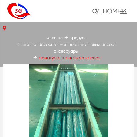
TY_HOME13
жилище
продукт
штанга, насосная машина, штанговый насос и
аксессуары
арматура штангового насоса