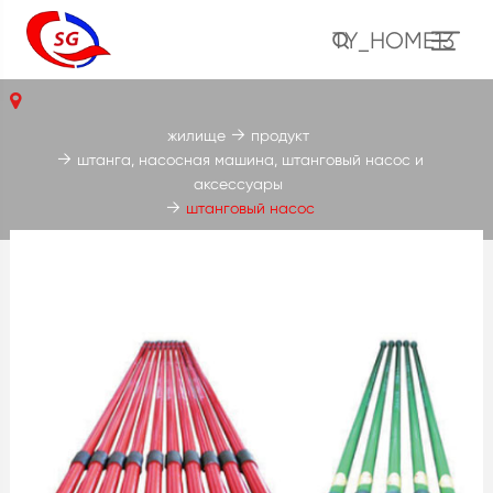
TY_HOME13
жилище
продукт
штанга, насосная машина, штанговый насос и
аксессуары
штанговый насос