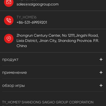
sales@saigaogroup.com
TY_HOME16
+86-531-69959201
Zhongrun Century Center, No 12111,Jingshi Road,
Lixia District, Jinan City, Shandong Province. P.R.
China
продукт
применение
обзор игры
TY_HOME17
SHANDONG SAIGAO GROUP CORPORATION