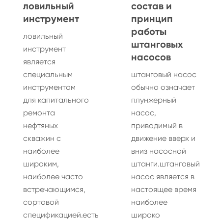
ловильный
состав и
инструмент
принцип
работы
ловильный
штанговых
инструмент
насосов
является
специальным
штанговый насос
инструментом
обычно означает
для капитального
плунжерный
ремонта
насос,
нефтяных
приводимый в
скважин с
движение вверх и
наиболее
вниз насосной
широким,
штанги.штанговый
наиболее часто
насос является в
встречающимся,
настоящее время
сортовой
наиболее
спецификацией.есть
широко