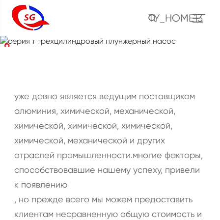
серия т
TY_HOME13
трехцилиндровый
плунжерный насос
жилище
продукт
грязевой насос
серия т трехцилиндровый плунжерный насос
уже давно является ведущим поставщиком
алюминия, химической, механической,
химической, химической, химической,
химической, механической и других
отраслей промышленности.многие факторы,
способствовавшие нашему успеху, привели
к появлению
, но прежде всего мы можем предоставить
клиентам несравненную общую стоимость и