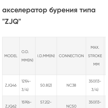
акселератор бурения типа
"ZJQ"
MAX.
O.D.
MODEL
I.D.MM(IN)
CONNECTION
STROKE
MM(IN)
MM
121(4-
350(13-
ZJQ46
50.8(2)
NC38
3/4)
3/4)
159(6-
57.2(2-
350(13-
ZJQ62
NC50