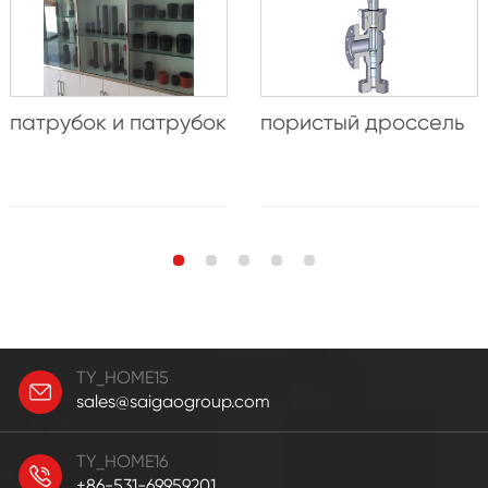
патрубок и патрубок
пористый дроссель
TY_HOME15
sales@saigaogroup.com
TY_HOME16
+86-531-69959201