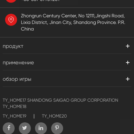
Zhongrun Century Center, No 12111,Jingshi Road,
Lixia District, Jinan City, Shandong Province. P.R.
China
продукт
применение
обзор игры
TY_HOME17
SHANDONG SAIGAO GROUP CORPORATION
TY_HOME18
|
TY_HOME19
TY_HOME20