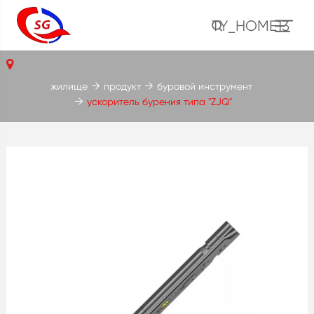
TY_HOME13
жилище
продукт
буровой инструмент
ускоритель бурения типа "ZJQ"