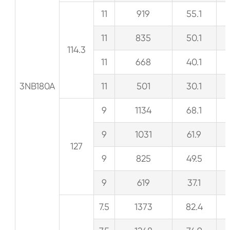
11
919
55.1
11
835
50.1
114.3
11
668
40.1
3NB180A
11
501
30.1
9
1134
68.1
9
1031
61.9
127
9
825
49.5
9
619
37.1
7.5
1373
82.4