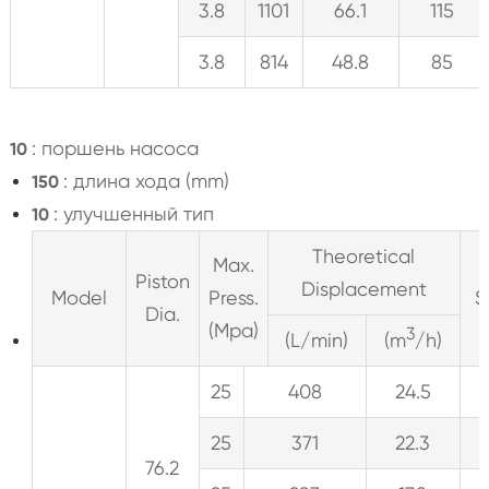
3.8
1101
66.1
115
3.8
814
48.8
85
: поршень насоса
10
: длина хода (mm)
150
: улучшенный тип
10
Theoretical
Max.
Piston
Displacement
Model
Press.
S
Dia.
(Mpa)
3
(L/min)
(m
/h)
25
408
24.5
25
371
22.3
76.2