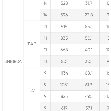
14
528
31.7
12
14
396
23.8
9
11
919
55.1
16
11
835
50.1
15
114.3
11
668
40.1
12
3NB180A
11
501
30.1
9
9
1134
68.1
16
9
1031
61.9
15
127
9
825
49.5
12
9
619
37.1
9