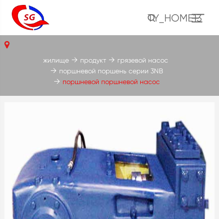
TY_HOME13
жилище
продукт
грязевой насос
поршневой поршень серии 3NB
поршневой поршневой насос