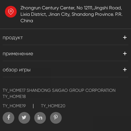
Zhongrun Century Center, No 12111,Jingshi Road,
Lixia District, Jinan City, Shandong Province. P.R.
China
продукт
применение
обзор игры
TY_HOME17
SHANDONG SAIGAO GROUP CORPORATION
TY_HOME18
|
TY_HOME19
TY_HOME20