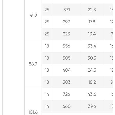
25
371
22.3
15
76.2
25
297
17.8
12
25
223
13.4
9
18
556
33.4
16
18
505
30.3
15
88.9
18
404
24.3
12
18
303
18.2
9
14
726
43.6
16
14
660
39.6
15
101.6