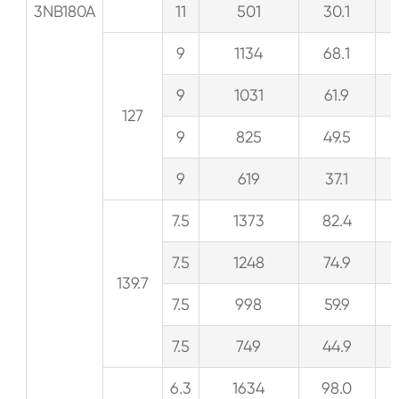
3NB180A
11
501
30.1
9
1134
68.1
9
1031
61.9
127
9
825
49.5
9
619
37.1
7.5
1373
82.4
7.5
1248
74.9
139.7
7.5
998
59.9
7.5
749
44.9
6.3
1634
98.0