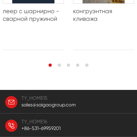
леер с шарнирно -
конгруэнтная
сварной пружиной
кливажа
TY_HOME15
sales@saigaogroup.com
TY_HOME16
+86-531-69959201