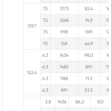
7.5
1373
82.4
16
7.5
1248
74.9
15
139.7
7.5
998
59.9
12
7.5
749
44.9
9
6.3
1634
98.0
16
6.3
1485
89.1
15
152.4
6.3
1188
71.3
12
6.3
891
53.5
9
3.8
1436
86.2
150