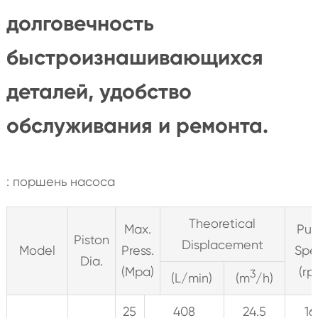
долговечность
быстроизнашивающихся
деталей, удобство
обслуживания и ремонта.
: поршень насоса
Theoretical
Max.
Pu
Piston
Displacement
Model
Press.
Spe
Dia.
(Mpa)
(rp
3
(L/min)
(m
/h)
25
408
24.5
16