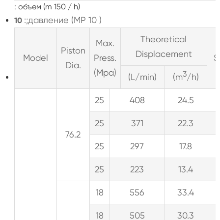
: объем (m 150 / h)
:;давление (MP 10 )
10
Theoretical
Max.
Piston
Displacement
Model
Press.
S
Dia.
(Mpa)
3
(L/min)
(m
/h)
25
408
24.5
25
371
22.3
76.2
25
297
17.8
25
223
13.4
18
556
33.4
18
505
30.3