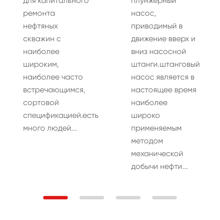
для капитального
плунжерный
ремонта
насос,
нефтяных
приводимый в
скважин с
движение вверх и
наиболее
вниз насосной
широким,
штанги.штанговый
наиболее часто
насос является в
встречающимся,
настоящее время
сортовой
наиболее
спецификацией.есть
широко
много людей...
применяемым
методом
механической
добычи нефти...