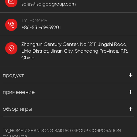
sales@saigaogroup.com
TY_HOME16
+86-531-69959201
Zhongrun Century Center, No 12111,Jingshi Road,
Lixia District, Jinan City, Shandong Province. P.R.
China
продукт
применение
обзор игры
TY_HOME17
SHANDONG SAIGAO GROUP CORPORATION
TY_HOME18