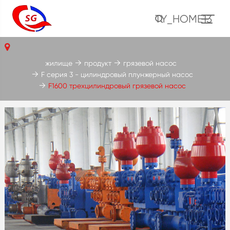
TY_HOME13
жилище
продукт
грязевой насос
F серия 3 - цилиндровый плунжерный насос
F1600 трехцилиндровый грязевой насос