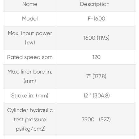
Name
Description
Model
F-1600
Max. input power
1600 (1193)
(kw)
Rated speed spm
120
Max. liner bore in.
7" (177.8)
(mm)
Stroke in. (mm)
12 " (304.8)
Cylinder hydraulic
test pressure
7500 (527)
psi(kg/cm2)