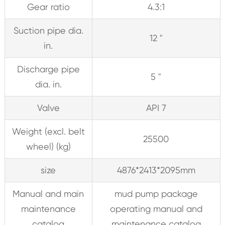
Gear ratio
4.3:1
Suction pipe dia.
12 "
in.
Discharge pipe
5 "
dia. in.
Valve
API 7
Weight (excl. belt
25500
wheel) (kg)
size
4876*2413*2095mm
Manual and main
mud pump package
maintenance
operating manual and
catalog
maintenance catalog