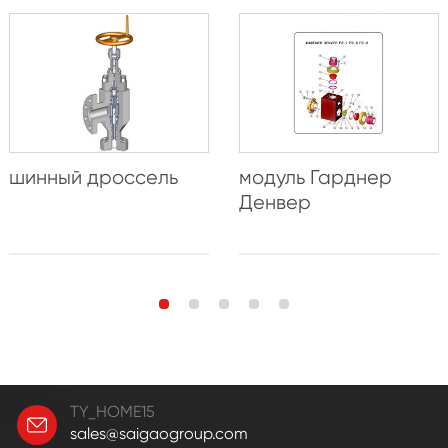
шинный дроссель
модуль Гарднер
Денвер
TY_HOME15
sales@saigaogroup.com