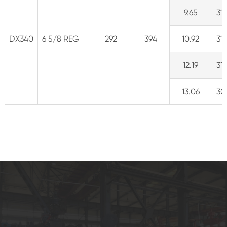
9.65
316
DX340
6 5/8 REG
292
394
10.92
31
12.19
311
13.06
30