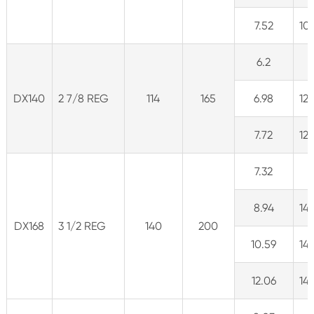
7.52
10
6.2
DX140
2 7/8 REG
114
165
6.98
122
7.72
121
7.32
8.94
14
DX168
3 1/2 REG
140
200
10.59
14
12.06
141