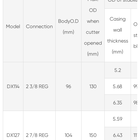
OD
Casing
BodyO.D
when
OD
Model
Connection
wall
(mm)
cutter
sta
thickness
opened
bl
(mm)
(mm)
5.2
DX114
2 3/8 REG
96
130
5.68
99
6.35
98
5.59
DX127
2 7/8 REG
104
150
6.43
111