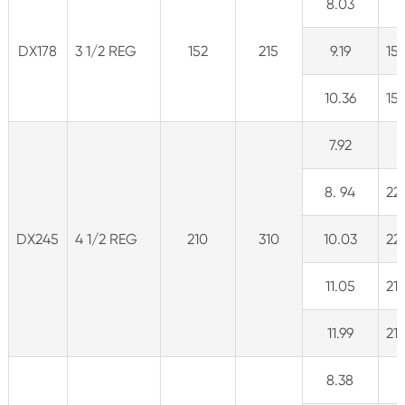
8.03
DX178
3 1/2 REG
152
215
9.19
15
10.36
15
7.92
8. 94
22
DX245
4 1/2 REG
210
310
10.03
221
11.05
21
11.99
216
8.38