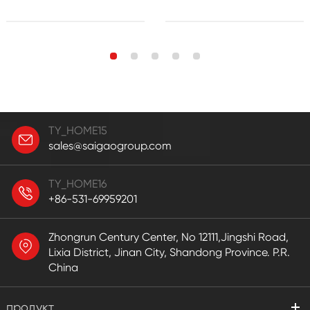
TY_HOME15
sales@saigaogroup.com
TY_HOME16
+86-531-69959201
Zhongrun Century Center, No 12111,Jingshi Road,
Lixia District, Jinan City, Shandong Province. P.R.
China
продукт