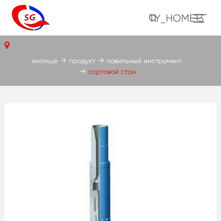
TY_HOME13
жилище
продукт
ловильный инструмент
сортовой стан