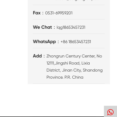
Fax：
0531-69959201
We Chat：
lqg18653457231
WhatsApp：
+86 18653457231
Add：
Zhongrun Century Center, No
12111,Jingshi Road, Lixia
District, Jinan City, Shandong
Province. P.R. China