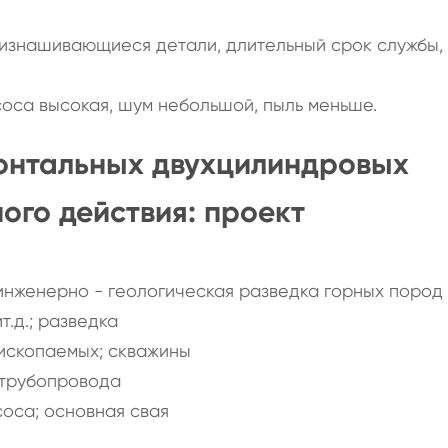
изнашивающиеся детали, длительный срок службы, 
соса высокая, шум небольшой, пыль меньше.
зонтальных двухцилиндровых
го действия: проект
 инженерно - геологическая разведка горных пород
т.д.; разведка
 ископаемых; скважины
 трубопровода
соса; основная свая