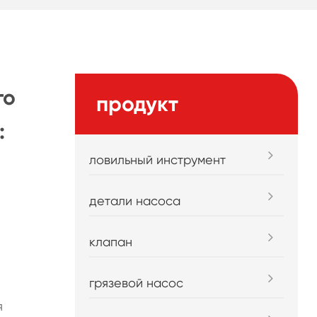
го
продукт
:
ловильный инструмент
детали насоса
клапан
грязевой насос
я