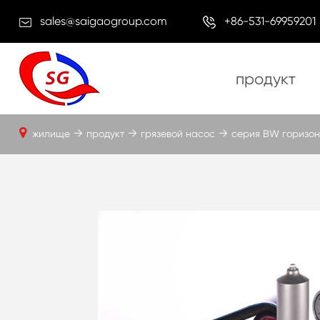
sales@saigaogroup.com
+86-531-69959201
продукт
жилище
продукт
грязевой насос
серия BW горизон