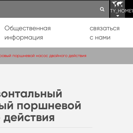
TY_HOME1
Общественная
связаться
информация
с нами
ровый поршневой насос двойного действия
зонтальный
ый поршневой
 действия