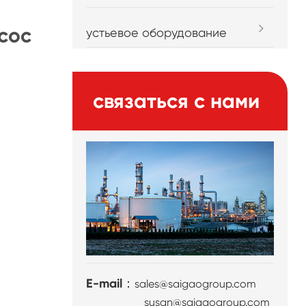
сос
устьевое оборудование
связаться с нами
E-mail：
sales@saigaogroup.com
susan@saigaogroup.com