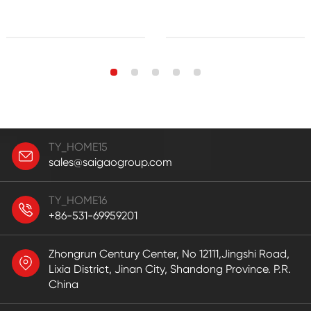
TY_HOME15
sales@saigaogroup.com
TY_HOME16
+86-531-69959201
Zhongrun Century Center, No 12111,Jingshi Road,
Lixia District, Jinan City, Shandong Province. P.R.
China