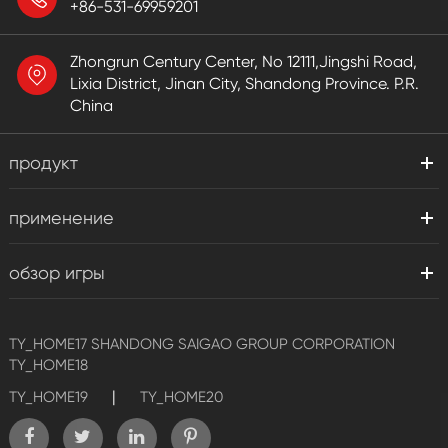
+86-531-69959201
Zhongrun Century Center, No 12111,Jingshi Road,
Lixia District, Jinan City, Shandong Province. P.R.
China
продукт
применение
обзор игры
TY_HOME17
SHANDONG SAIGAO GROUP CORPORATION
TY_HOME18
|
TY_HOME19
TY_HOME20