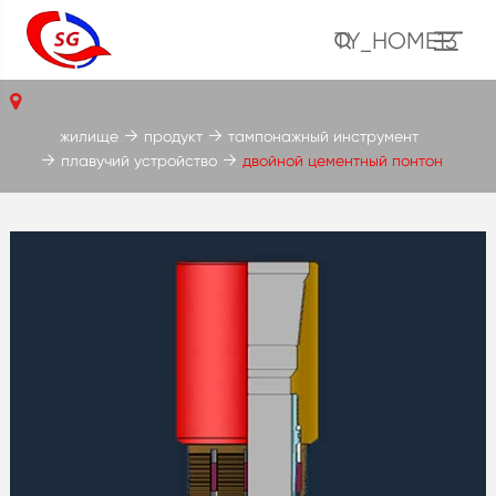
TY_HOME13
жилище
продукт
тампонажный инструмент
плавучий устройство
двойной цементный понтон