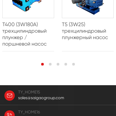
T400 (3W180A)
T5 (3W25)
трехцилиндровый
трехцилиндровый
плунжер /
плунжерный насос
поршневой насос
TY_HOME15
sales@saigaogroup.com
TY_HOME16