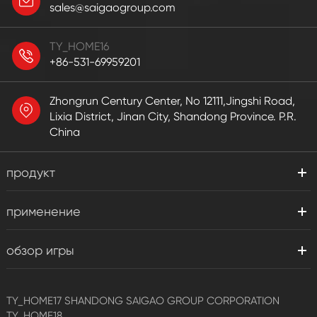
sales@saigaogroup.com
TY_HOME16
+86-531-69959201
Zhongrun Century Center, No 12111,Jingshi Road,
Lixia District, Jinan City, Shandong Province. P.R.
China
продукт
применение
обзор игры
TY_HOME17
SHANDONG SAIGAO GROUP CORPORATION
TY_HOME18