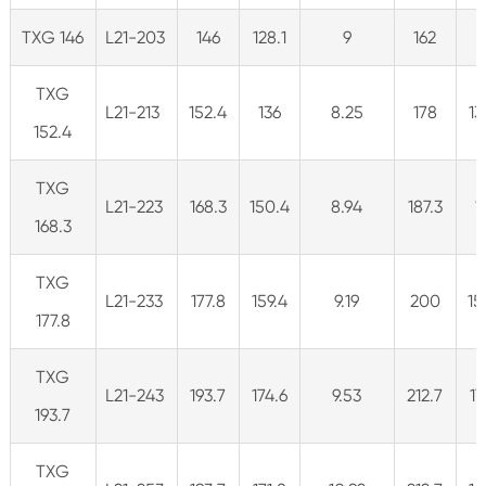
TXG 146
L21-203
146
128.1
9
162
1
TXG
L21-213
152.4
136
8.25
178
13
152.4
TXG
L21-223
168.3
150.4
8.94
187.3
1
168.3
TXG
L21-233
177.8
159.4
9.19
200
15
177.8
TXG
L21-243
193.7
174.6
9.53
212.7
17
193.7
TXG