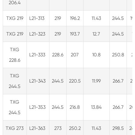
206.4
TXG 219
L21-313
219
196.2
11.43
244.5
19
TXG 219
L21-323
219
193.7
12.7
244.5
1
TXG
L21-333
228.6
207
10.8
250.8
2
228.6
TXG
L21-343
244.5
220.5
11.99
266.7
21
244.5
TXG
L21-353
244.5
216.8
13.84
266.7
20
244.5
TXG 273
L21-363
273
250.2
11.43
298.5
24