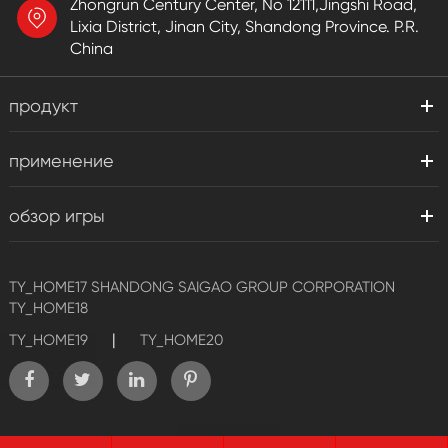
Zhongrun Century Center, No 12111,Jingshi Road,
Lixia District, Jinan City, Shandong Province. P.R.
China
продукт
применение
обзор игры
TY_HOME17
SHANDONG SAIGAO GROUP CORPORATION
TY_HOME18
|
TY_HOME19
TY_HOME20