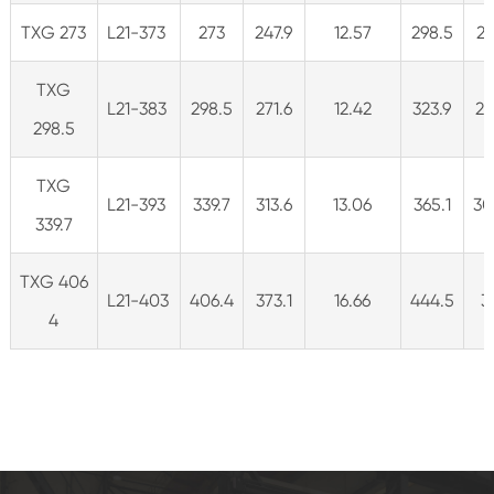
TXG 273
L21-373
273
247.9
12.57
298.5
24
TXG
L21-383
298.5
271.6
12.42
323.9
26
298.5
TXG
L21-393
339.7
313.6
13.06
365.1
30
339.7
TXG 406
L21-403
406.4
373.1
16.66
444.5
3
4