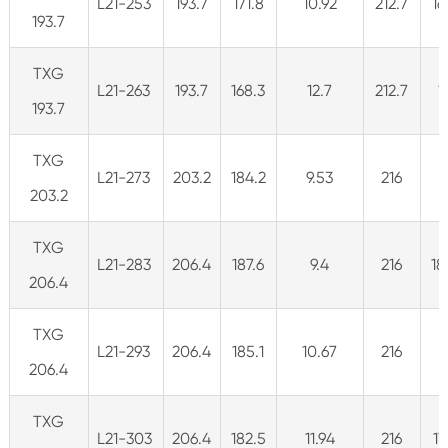
L21-253
193.7
171.8
10.92
212.7
16
193.7
TXG
L21-263
193.7
168.3
12.7
212.7
1
193.7
TXG
L21-273
203.2
184.2
9.53
216
1
203.2
TXG
L21-283
206.4
187.6
9.4
216
18
206.4
TXG
L21-293
206.4
185.1
10.67
216
1
206.4
TXG
L21-303
206.4
182.5
11.94
216
17