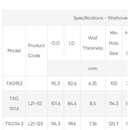
Specifications - Washover
Min
M
Wall
O.D
LD
Holo
M
Product
Thickness
Model
Size
S
Code
cnm
TXG953
95.3
82.6
6.35
105
7
TXG
L21-113
101.6
84.6
8.5
114.3
8
101.6
TXG114.3
L21-123
114.3
99.6
7.36
120.7
9