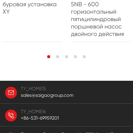
буровая установка
5NB - 600
XY
горизонтальный
пятицилиндровый
поршневой насос
двойного действия
TY_HOME15
sales@saigaogroup.com
TY_HOME16
+86-531-69959201