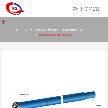
TY_HOME13
жилище
продукт
ловильный инструмент
промывочная труба