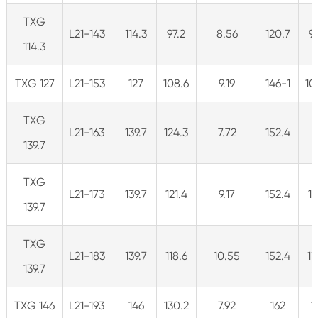
TXG
L21-143
114.3
97.2
8.56
120.7
9
114.3
TXG 127
L21-153
127
108.6
9.19
146-1
10
TXG
L21-163
139.7
124.3
7.72
152.4
1
139.7
TXG
L21-173
139.7
121.4
9.17
152.4
11
139.7
TXG
L21-183
139.7
118.6
10.55
152.4
11
139.7
TXG 146
L21-193
146
130.2
7.92
162
1