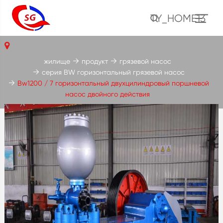
TY_HOME13
жилище
продукт
грязевой насос
серия BW горизонтальный грязевой насос
Bw1200 / 7 горизонтальный двухцилиндровый поршневой
насос двойного действия