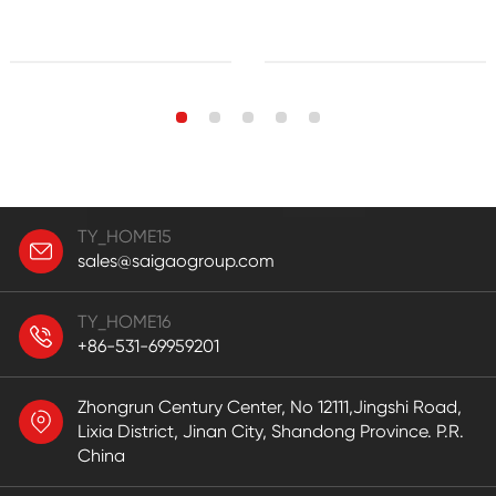
TY_HOME15
sales@saigaogroup.com
TY_HOME16
+86-531-69959201
Zhongrun Century Center, No 12111,Jingshi Road,
Lixia District, Jinan City, Shandong Province. P.R.
China