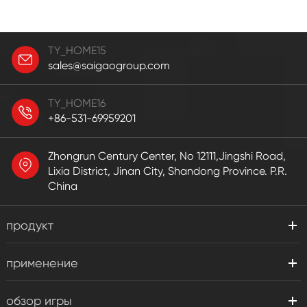
TY_HOME15
sales@saigaogroup.com
TY_HOME16
+86-531-69959201
Zhongrun Century Center, No 12111,Jingshi Road,
Lixia District, Jinan City, Shandong Province. P.R.
China
продукт
применение
обзор игры