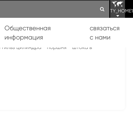
TY_HOME1
Общественная
связаться
информация
с нами
 гильз цилиндра - поршня - штока в