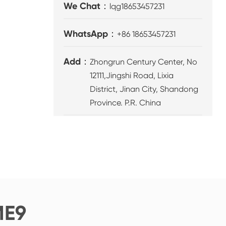
We Chat：
lqg18653457231
WhatsApp：
+86 18653457231
Add：
Zhongrun Century Center, No
12111,Jingshi Road, Lixia
District, Jinan City, Shandong
Province. P.R. China
E9