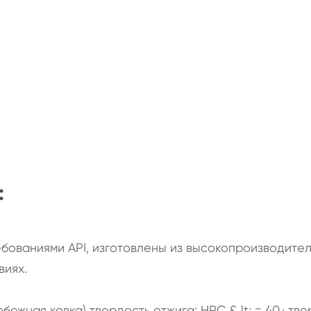
:
ебованиями API, изготовлены из высокопроизводите
виях.
бежная ковка) твердость отжига: HRC & lt; = 40.· тв