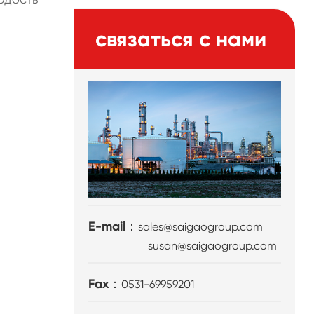
связаться с нами
е
E-mail：
sales@saigaogroup.com
susan@saigaogroup.com
Fax：
0531-69959201