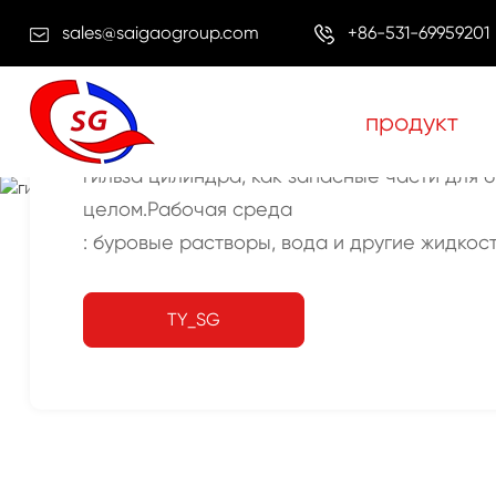
sales@saigaogroup.com
+86-531-69959201
продукт
гильза цилиндра, как запасные части для 
целом.Рабочая среда
жилище
продукт
детали насоса
гильза насоса
: буровые растворы, вода и другие жидкос
TY_SG