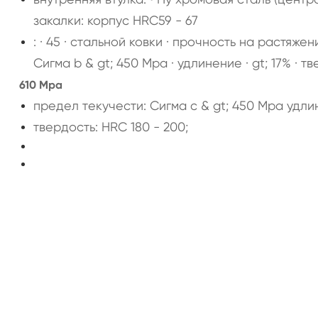
закалки: корпус HRC59 - 67
: · 45 · стальной ковки · прочность на растяже
Сигма b & gt; 450 Mpa · удлинение · gt; 17% · т
610 Mpa
предел текучести: Сигма с & gt; 450 Mpa удлин
твердость: HRC 180 - 200;