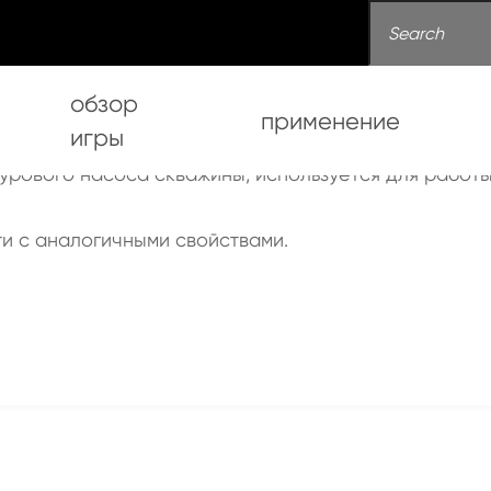
обзор
применение
игры
гильза насоса
бурового насоса скважины, используется для работы
ти с аналогичными свойствами.