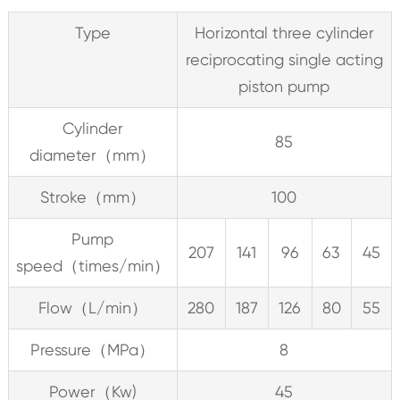
Type
Horizontal three cylinder
reciprocating single acting
piston pump
Cylinder
85
diameter（mm）
Stroke（mm）
100
Pump
207
141
96
63
45
speed（times/min）
Flow（L/min）
280
187
126
80
55
Pressure（MPa）
8
Power（Kw)
45