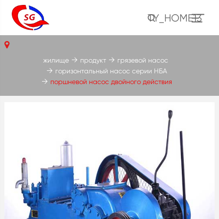
TY_HOME13
жилище
продукт
грязевой насос
горизонтальный насос серии НБА
поршневой насос двойного действия