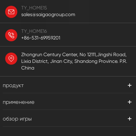
TY_HOME15
sales@saigaogroup.com
TY_HOME16
+86-531-69959201
Zhongrun Century Center, No 12111,Jingshi Road,
Lixia District, Jinan City, Shandong Province. P.R.
China
продукт
применение
обзор игры