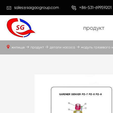
sales@saigaogroup.com
+86-531-69959201
продукт
жилище
продукт
детали насоса
модуль грязевого 