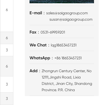
6
E-mail：
sales@saigaogroup.com
susan@saigaogroup.com
Fax：
0531-69959201
6
We Chat：
lqg18653457231
3
WhatsApp：
+86 18653457231
6
Add：
Zhongrun Century Center, No
12111,Jingshi Road, Lixia
District, Jinan City, Shandong
3
Province. P.R. China
3