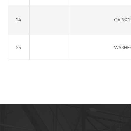
24
CAPSCR
25
WASHER