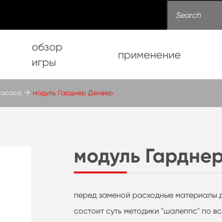
обзор
применение
игры
насоса
модуль Гарднер Денвер
модуль Гардне
перед заменой расходные материалы д
состоит суть методики "шалеппс" по в