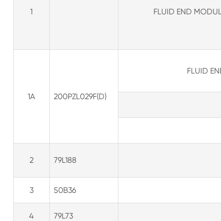
1
FLUID END MODULE
FLUID EN
1A
200PZL029F(D)
2
79L188
3
50B36
4
79L73