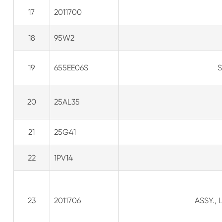
17
2011700
18
95W2
19
655EE06S
S
20
25AL35
21
25G41
22
1PV14
23
2011706
ASSY., 