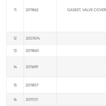
11
2011862
GASKET, VALVE COVER
12
2007674
13
2011860
14
2011699
15
2011857
16
2011701