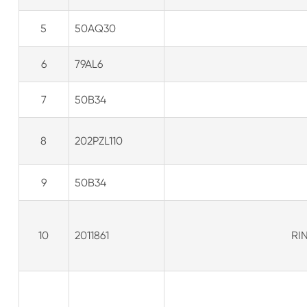
5
50AQ30
6
79AL6
7
50B34
8
202PZL110
9
50B34
10
2011861
RI