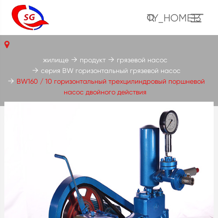
TY_HOME13
жилище
продукт
грязевой насос
серия BW горизонтальный грязевой насос
BW160 / 10 горизонтальный трехцилиндровый поршневой
насос двойного действия