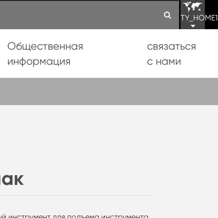
TY_HOME1
Общественная
связаться
информация
с нами
пак
й инструмент для подъема инструмента