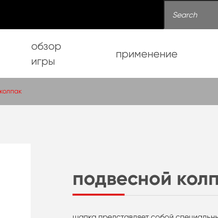
обзор
применение
игры
колпак
подвесной кол
шапка представляет собой специальны