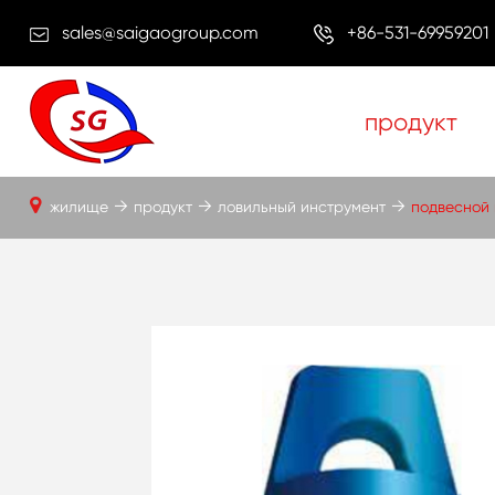
sales@saigaogroup.com
+86-531-69959201
продукт
жилище
продукт
ловильный инструмент
подвесной 