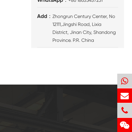
+86 18653457231
Add：
Zhongrun Century Center, No
12111,Jingshi Road, Lixia
District, Jinan City, Shandong
Province. P.R. China