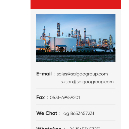
E-mail：
sales@saigaogroup.com
susan@saigaogroup.com
Fax：
0531-69959201
We Chat：
lqg18653457231
WhatsApp：