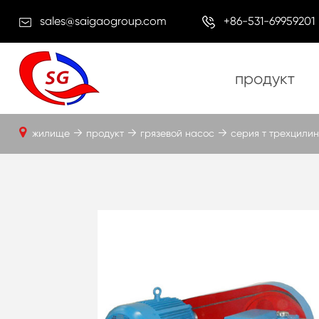
sales@saigaogroup.com
+86-531-69959201
продукт
жилище
продукт
грязевой насос
серия т трехцили