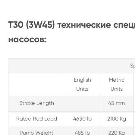
T30 (3W45) технические спе
насосов:
S
English
Metric
Units
Units
Stroke Length
45 mm
Rated Rod Load
4630 lb
2100 Kg
Pump Weight
485 lb
220 Kg