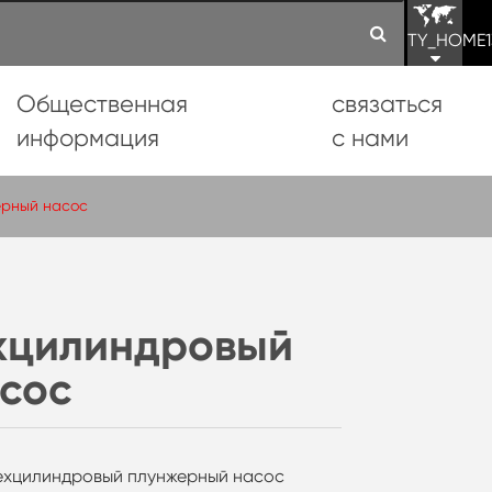
TY_HOME1
Общественная
связаться
информация
с нами
ерный насос
ехцилиндровый
сос
рехцилиндровый плунжерный насос