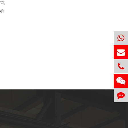
а,
ой