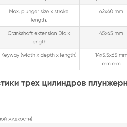
Max. plunger size x stroke
62x40 mm
length.
Crankshaft extension Dia.x
45x65 mm
length
Keyway (width x depth x length)
14x5.5x65 m
mm mm
стики трех цилиндров плунжер
ой жидкости)