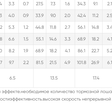
.4
3.3
0.7
27.5
7.3
1.6
34.3
9.1
2.
.3
4.0
0.9
33.9
9.0
2.0
42.4
11.2
2.
.2
5.3
1.2
44.8
11.8
2.7
56.1
14.8
3.
.8
6.6
1.5
55.1
14.6
3.3
68.9
18.2
4.
.0
8.2
1.9
68.9
18.2
4.1
86.1
22.7
5.
.7
9.7
2.2
81.5
21.5
4.9
101.8
26.9
6.
6.5
13.5
17.4
ом эффекте.необходимое количество тормозной лош
ностиэффективность.высокая скорость непрерывной