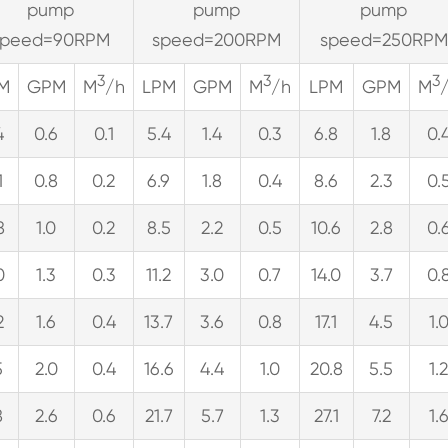
pump
pump
pump
speed=90RPM
speed=200RPM
speed=250RPM
3
3
3
M
GPM
M
/h
LPM
GPM
M
/h
LPM
GPM
M
4
0.6
0.1
5.4
1.4
0.3
6.8
1.8
0.
1
0.8
0.2
6.9
1.8
0.4
8.6
2.3
0.
8
1.0
0.2
8.5
2.2
0.5
10.6
2.8
0.
0
1.3
0.3
11.2
3.0
0.7
14.0
3.7
0.
2
1.6
0.4
13.7
3.6
0.8
17.1
4.5
1.
5
2.0
0.4
16.6
4.4
1.0
20.8
5.5
1.
8
2.6
0.6
21.7
5.7
1.3
27.1
7.2
1.