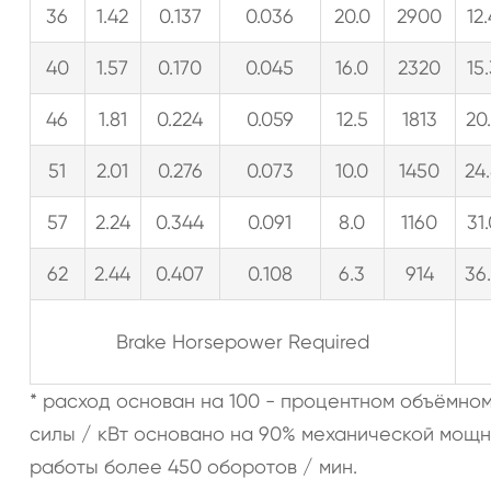
36
1.42
0.137
0.036
20.0
2900
12
40
1.57
0.170
0.045
16.0
2320
15
46
1.81
0.224
0.059
12.5
1813
20
51
2.01
0.276
0.073
10.0
1450
24
57
2.24
0.344
0.091
8.0
1160
31
62
2.44
0.407
0.108
6.3
914
36
Brake Horsepower Required
* расход основан на 100 - процентном объёмн
силы / кВт основано на 90% механической мощ
работы более 450 оборотов / мин.