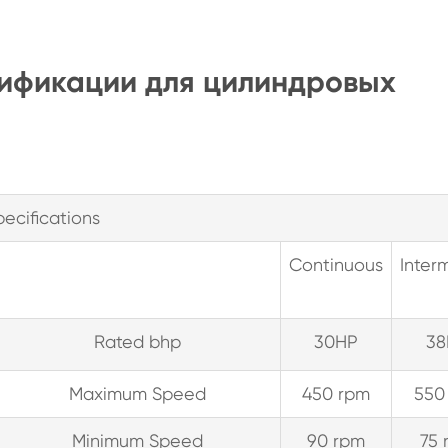
цификации для цилиндровых
pecifications
Continuous
Interm
Rated bhp
30HP
38
Maximum Speed
450 rpm
550
Minimum Speed
90 rpm
75 