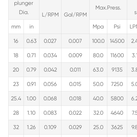
plunger
Max.Press.
Dia.
L/RPM
Gal/RPM
mm
in
Mpa
Psi
LP
16
0.63
0.027
0.007
100.0
14500
2.
18
0.71
0.034
0.009
80.0
11600
3.
20
0.79
0.042
0.011
63.0
9135
3.
23
0.91
0.056
0.015
50.0
7250
5.
25.4
1.00
0.068
0.018
40.0
5800
6.
28
1.10
0.083
0.022
32.0
4640
7.
32
1.26
0.109
0.029
25.0
3625
9.