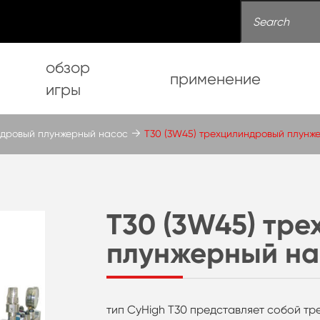
обзор
применение
игры
ндровый плунжерный насос
T30 (3W45) трехцилиндровый плунж
T30 (3W45) тр
плунжерный на
тип CyHigh T30 представляет собой т