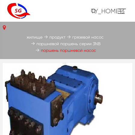
TY_HOME13
жилище
продукт
грязевой насос
поршневой поршень серии 3NB
поршень поршневой насос