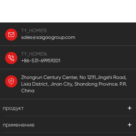
TY_HOME15
sales@saigaogroup.com
TY_HOME16
+86-531-69959201
Zhongrun Century Center, No 12111,Jingshi Road,
Lixia District, Jinan City, Shandong Province. P.R.
China
продукт
применение