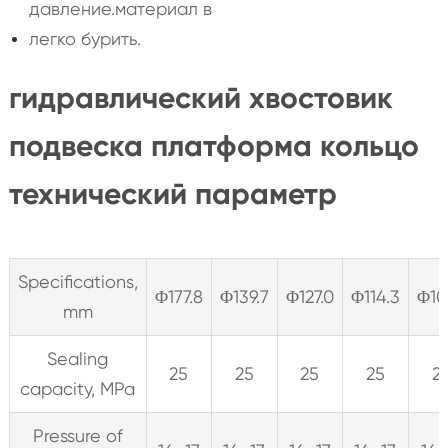
давление.материал в
легко бурить.
гидравлический хвостовик
подвеска платформа кольцо
технический параметр
Specifications,
Φ177.8
Φ139.7
Φ127.0
Φ114.3
Φ10
mm
Sealing
25
25
25
25
2
capacity, MPa
Pressure of