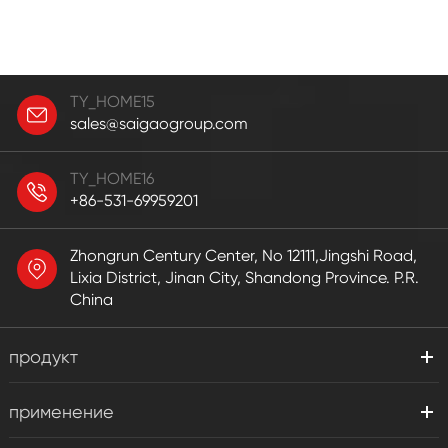
TY_HOME15
sales@saigaogroup.com
TY_HOME16
+86-531-69959201
Zhongrun Century Center, No 12111,Jingshi Road,
Lixia District, Jinan City, Shandong Province. P.R.
China
продукт
применение