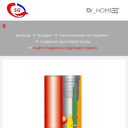
TY_HOME13
жилище
продукт
тампонажный инструмент
подвеска хвостовой трубы
муфта подвески гидрохвостовика