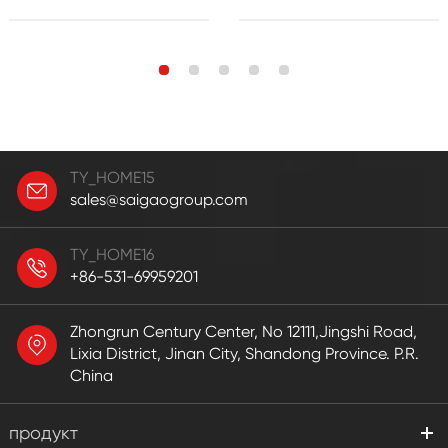
TY_HOME15
sales@saigaogroup.com
TY_HOME16
+86-531-69959201
Zhongrun Century Center, No 12111,Jingshi Road,
Lixia District, Jinan City, Shandong Province. P.R.
China
продукт