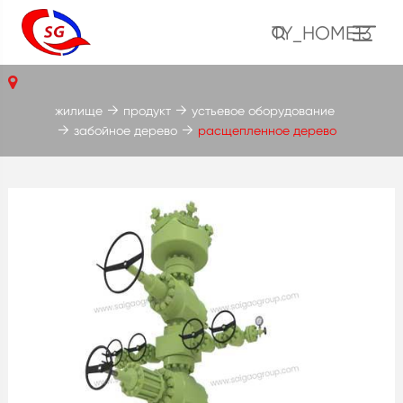
TY_HOME13
жилище
продукт
устьевое оборудование
забойное дерево
расщепленное дерево