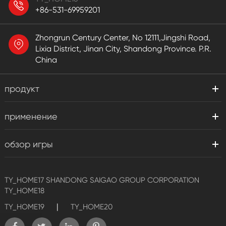
+86-531-69959201
Zhongrun Century Center, No 12111,Jingshi Road,
Lixia District, Jinan City, Shandong Province. P.R.
China
продукт
применение
обзор игры
TY_HOME17
SHANDONG SAIGAO GROUP CORPORATION
TY_HOME18
|
TY_HOME19
TY_HOME20