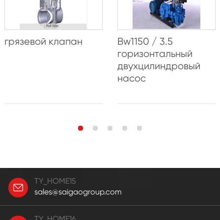
грязевой клапан
Bw1150 / 3.5
горизонтальный
двухцилиндровый
насос
TY_HOME15
sales@saigaogroup.com
TY_HOME16