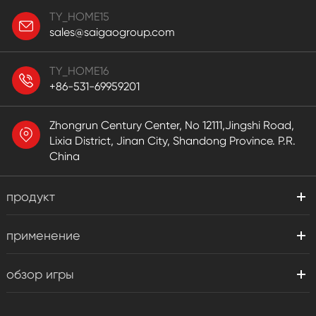
TY_HOME15
sales@saigaogroup.com
TY_HOME16
+86-531-69959201
Zhongrun Century Center, No 12111,Jingshi Road,
Lixia District, Jinan City, Shandong Province. P.R.
China
продукт
применение
обзор игры