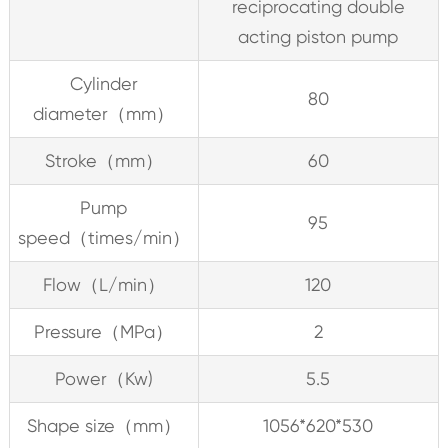
reciprocating double
acting piston pump
Cylinder
80
diameter（mm）
Stroke（mm）
60
Pump
95
speed（times/min）
Flow（L/min）
120
Pressure（MPa）
2
Power（Kw)
5.5
Shape size（mm）
1056*620*530