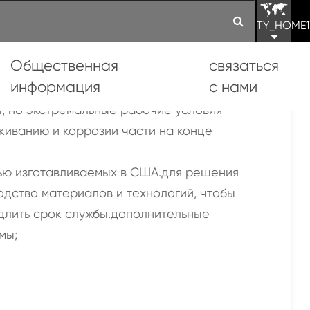
TY_HOME1
Общественная
связаться
информация
с нами
а
, но экстремальные рабочие условия
киванию и коррозии части на конце
ью изготавливаемых в США.для решения
ство материалов и технологий, чтобы
одлить срок службы.дополнительные
мы;