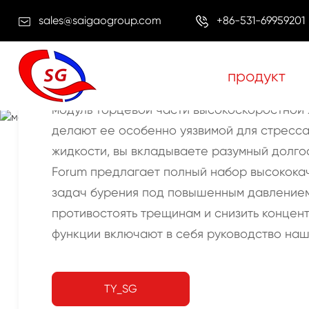
sales@saigaogroup.com
+86-531-69959201
продукт
модуль торцевой части высокоскоростной 
делают ее особенно уязвимой для стресса
жилище
продукт
детали насоса
модуль грязевого 
жидкости, вы вкладываете разумный долго
Forum предлагает полный набор высокока
задач бурения под повышенным давлением
противостоять трещинам и снизить концен
функции включают в себя руководство наш
TY_SG