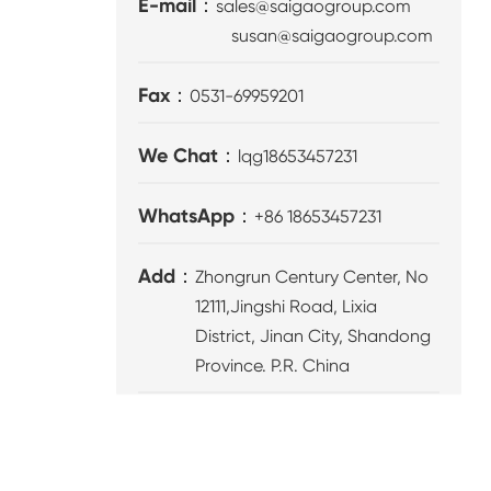
E-mail：
sales@saigaogroup.com
susan@saigaogroup.com
Fax：
0531-69959201
We Chat：
lqg18653457231
WhatsApp：
+86 18653457231
Add：
Zhongrun Century Center, No
12111,Jingshi Road, Lixia
District, Jinan City, Shandong
Province. P.R. China