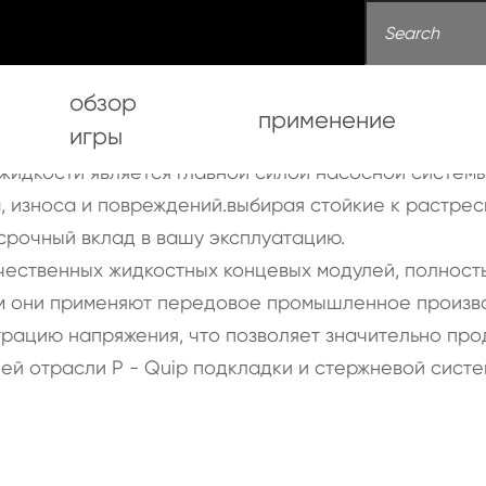
обзор
применение
игры
модуль грязевого насос
жидкости является главной силой насосной системы
, износа и повреждений.выбирая стойкие к растрес
насоса
срочный вклад в вашу эксплуатацию.
чественных жидкостных концевых модулей, полност
 они применяют передовое промышленное производ
трацию напряжения, что позволяет значительно пр
ей отрасли P - Quip подкладки и стержневой систе