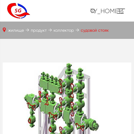
TY_HOME13
жилище
продукт
коллектор
судовой стояк