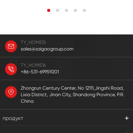
TY_HOME15
sales@saigaogroup.com
TY_HOME16
+86-531-69959201
Zhongrun Century Center, No 12111,Jingshi Road,
Lixia District, Jinan City, Shandong Province. P.R.
China
продукт